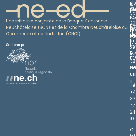
Pl
S’i
À
C
pr
Pu
Se
4
re
FA
Une initiative conjointe de la Banque Cantonale
20
Pa
Co
Ru
Neuchâteloise (BCN) et de la Chambre Neuchâteloise du
Ne
à
Commerce et de l’Industrie (CNCI)
de
Ne
l’a
Su
la
Lo
Soutenu par
Se
Té
De
4
+4
m
20
32
Ne
72
Su
61
11
Té
+4
32
72
24
10
Co