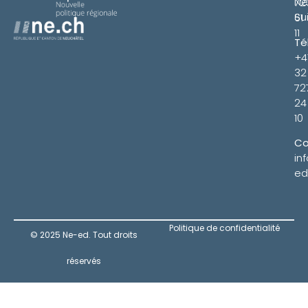
Ne
72
Su
61
11
Té
+4
32
72
24
10
Co
in
ed
Politique de confidentialité
© 2025 Ne-ed. Tout droits
réservés