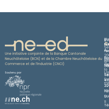
Pl
S’i
À
C
pr
Pu
Se
4
re
FA
Une initiative conjointe de la Banque Cantonale
20
Pa
Co
Ru
Neuchâteloise (BCN) et de la Chambre Neuchâteloise du
Ne
à
Commerce et de l’Industrie (CNCI)
de
Ne
l’a
Su
la
Lo
Soutenu par
Se
Té
De
4
+4
m
20
32
Ne
72
Su
61
11
Té