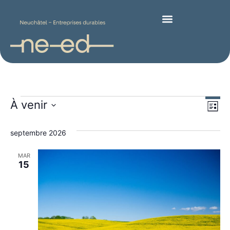
Nav
Na
À venir
Liste
Sélectionnez
de
pa
une
septembre 2026
date.
vu
con
Év
MAR
15