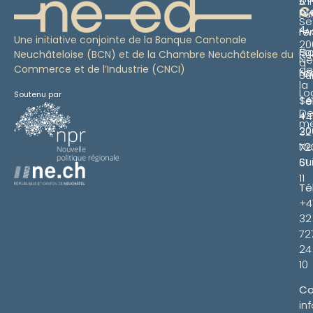
S’i
À
C
pr
Pu
Se
4
re
FA
Une initiative conjointe de la Banque Cantonale
20
Pa
Co
Ru
Neuchâteloise (BCN) et de la Chambre Neuchâteloise du
Ne
à
Commerce et de l’Industrie (CNCI)
de
Ne
l’a
Su
la
Lo
Soutenu par
Se
Té
De
4
+4
m
20
32
Ne
72
Su
61
11
Té
+4
32
72
24
10
Co
in