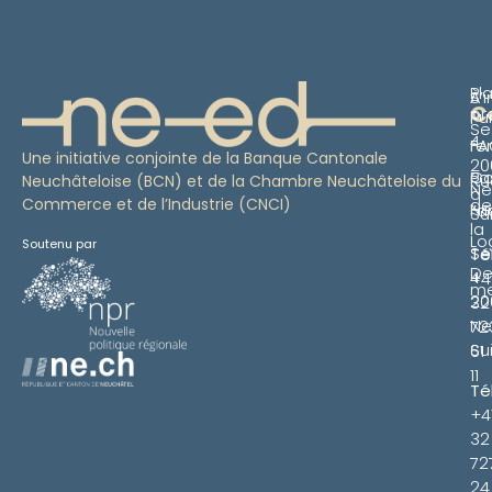
Pl
S’i
À
C
pr
Pu
Se
4
re
FA
Une initiative conjointe de la Banque Cantonale
20
Pa
Co
Ru
Neuchâteloise (BCN) et de la Chambre Neuchâteloise du
Ne
à
Commerce et de l’Industrie (CNCI)
de
Ne
l’a
Su
la
Lo
Soutenu par
Se
Té
De
4
+4
m
20
32
Ne
72
Su
61
11
Té
+4
32
72
24