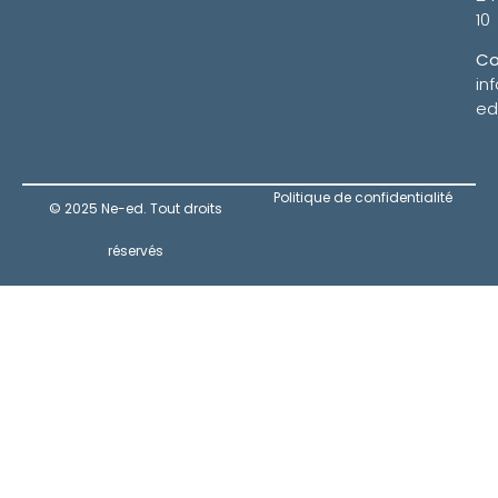
10
Co
in
ed
Politique de confidentialité
© 2025 Ne-ed. Tout droits
réservés