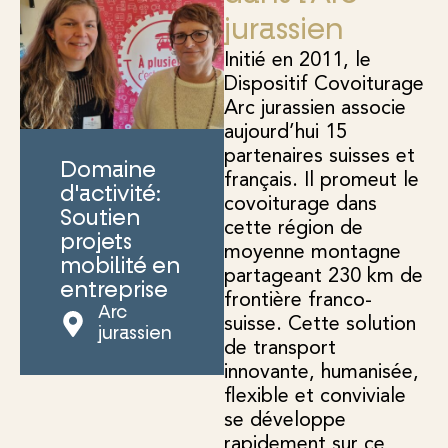
jurassien
Initié en 2011, le
Dispositif Covoiturage
Arc jurassien associe
aujourd’hui 15
partenaires suisses et
Domaine
français. Il promeut le
d'activité:
covoiturage dans
Soutien
cette région de
projets
moyenne montagne
mobilité en
partageant 230 km de
entreprise
frontière franco-
Arc
suisse. Cette solution
jurassien
de transport
innovante, humanisée,
flexible et conviviale
se développe
rapidement sur ce