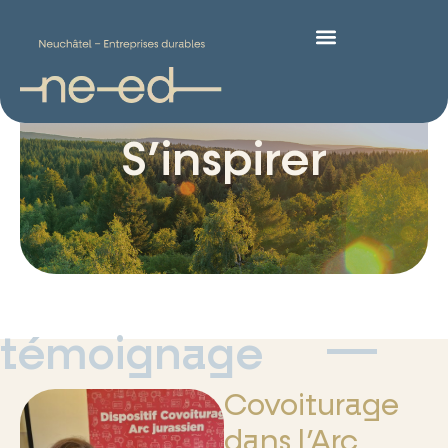
S’inspirer
témoignage
Covoiturage
dans l’Arc