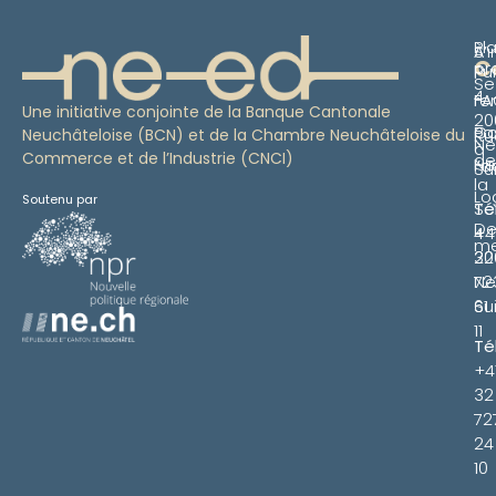
Pl
S’i
À
C
pr
Pu
Se
4
re
FA
Une initiative conjointe de la Banque Cantonale
20
Pa
Co
Ru
Neuchâteloise (BCN) et de la Chambre Neuchâteloise du
Ne
à
Commerce et de l’Industrie (CNCI)
de
Ne
l’a
Su
la
Lo
Soutenu par
Se
Té
De
4
+4
m
20
32
Ne
72
Su
61
11
Té
+4
32
72
24
10