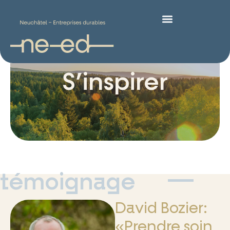
S’inspirer
témoignage
David Bozier:
«Prendre soin