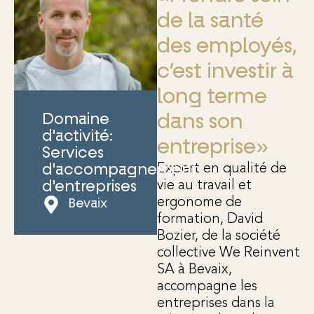
de la santé
des employés,
c’est investir à
long terme
Domaine
dans son
d'activité:
entreprise»
Services
Expert en qualité de
d'accompagnement
vie au travail et
d'entreprises
ergonome de
Bevaix
formation, David
Bozier, de la société
collective We Reinvent
SA à Bevaix,
accompagne les
entreprises dans la